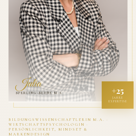
Julia
+25
SPERLING-BEHNE M.A.
JAHRE
EXPERTISE
BILDUNGSWISSENSCHAFTLERIN M.A. ·
WIRTSCHAFTSPSYCHOLOGIN ·
PERSÖNLICHKEIT, MINDSET &
MARKENDESIGN