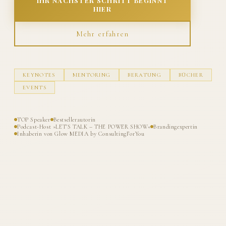
IHR NÄCHSTER SCHRITT BEGINNT
HIER
Mehr erfahren
KEYNOTES
MENTORING
BERATUNG
BÜCHER
EVENTS
TOP Speaker
Bestsellerautorin
Podcast-Host »LET'S TALK – THE POWER SHOW«
Brandingexpertin
Inhaberin von Glow MEDIA by ConsultingForYou