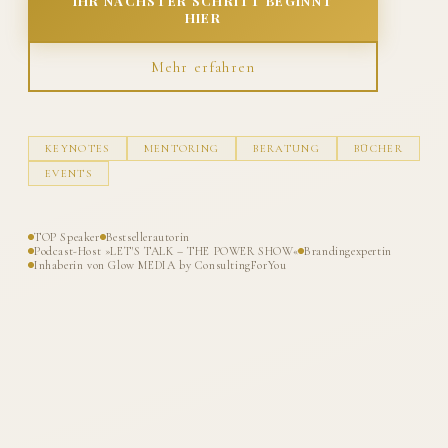
IHR NÄCHSTER SCHRITT BEGINNT
HIER
Mehr erfahren
KEYNOTES
MENTORING
BERATUNG
BÜCHER
EVENTS
TOP Speaker
Bestsellerautorin
Podcast-Host »LET'S TALK – THE POWER SHOW«
Brandingexpertin
Inhaberin von Glow MEDIA by ConsultingForYou