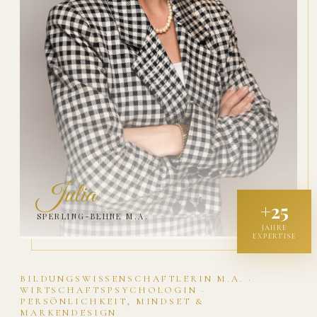
Julia
+25
SPERLING-BEHNE M.A.
JAHRE
EXPERTISE
BILDUNGSWISSENSCHAFTLERIN M.A. ·
WIRTSCHAFTSPSYCHOLOGIN ·
PERSÖNLICHKEIT, MINDSET &
MARKENDESIGN