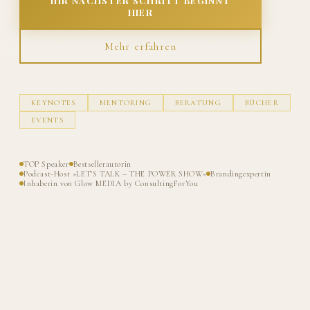
IHR NÄCHSTER SCHRITT BEGINNT
HIER
Mehr erfahren
KEYNOTES
MENTORING
BERATUNG
BÜCHER
EVENTS
TOP Speaker
Bestsellerautorin
Podcast-Host »LET'S TALK – THE POWER SHOW«
Brandingexpertin
Inhaberin von Glow MEDIA by ConsultingForYou