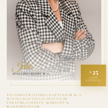
Julia
+25
SPERLING-BEHNE M.A.
JAHRE
EXPERTISE
BILDUNGSWISSENSCHAFTLERIN M.A. ·
WIRTSCHAFTSPSYCHOLOGIN ·
PERSÖNLICHKEIT, MINDSET &
MARKENDESIGN