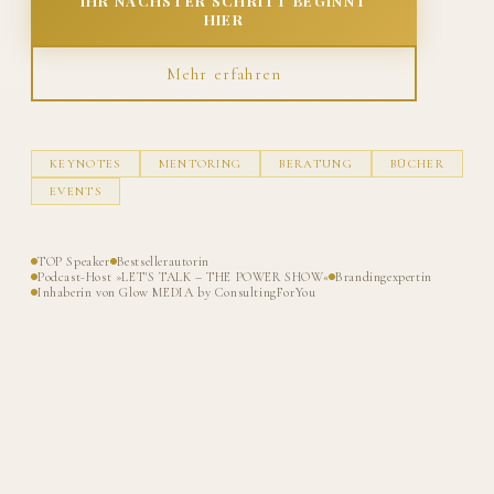
IHR NÄCHSTER SCHRITT BEGINNT
HIER
Mehr erfahren
KEYNOTES
MENTORING
BERATUNG
BÜCHER
EVENTS
TOP Speaker
Bestsellerautorin
Podcast-Host »LET'S TALK – THE POWER SHOW«
Brandingexpertin
Inhaberin von Glow MEDIA by ConsultingForYou