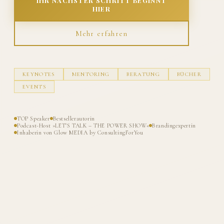
IHR NÄCHSTER SCHRITT BEGINNT
HIER
Mehr erfahren
KEYNOTES
MENTORING
BERATUNG
BÜCHER
EVENTS
TOP Speaker
Bestsellerautorin
Podcast-Host »LET'S TALK – THE POWER SHOW«
Brandingexpertin
Inhaberin von Glow MEDIA by ConsultingForYou