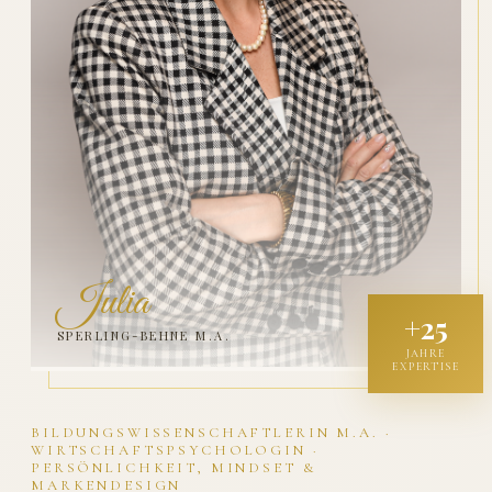
Julia
+25
SPERLING-BEHNE M.A.
JAHRE
EXPERTISE
BILDUNGSWISSENSCHAFTLERIN M.A. ·
WIRTSCHAFTSPSYCHOLOGIN ·
PERSÖNLICHKEIT, MINDSET &
MARKENDESIGN