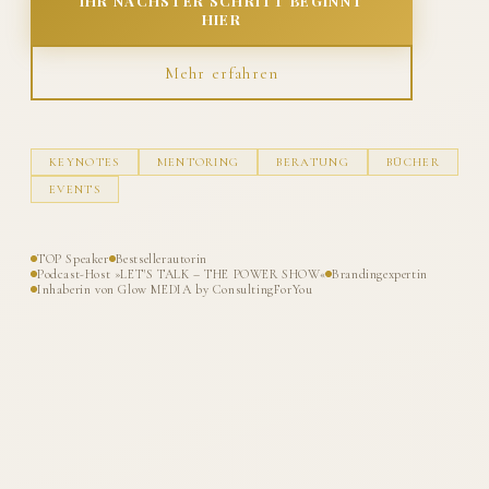
IHR NÄCHSTER SCHRITT BEGINNT
HIER
Mehr erfahren
KEYNOTES
MENTORING
BERATUNG
BÜCHER
EVENTS
TOP Speaker
Bestsellerautorin
Podcast-Host »LET'S TALK – THE POWER SHOW«
Brandingexpertin
Inhaberin von Glow MEDIA by ConsultingForYou