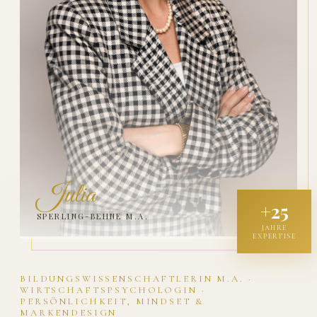
Julia
+25
SPERLING-BEHNE M.A.
JAHRE
EXPERTISE
BILDUNGSWISSENSCHAFTLERIN M.A. ·
WIRTSCHAFTSPSYCHOLOGIN ·
PERSÖNLICHKEIT, MINDSET &
MARKENDESIGN