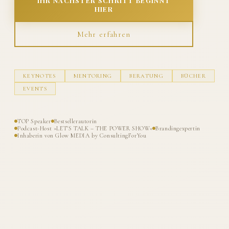
IHR NÄCHSTER SCHRITT BEGINNT
HIER
Mehr erfahren
KEYNOTES
MENTORING
BERATUNG
BÜCHER
EVENTS
TOP Speaker
Bestsellerautorin
Podcast-Host »LET'S TALK – THE POWER SHOW«
Brandingexpertin
Inhaberin von Glow MEDIA by ConsultingForYou