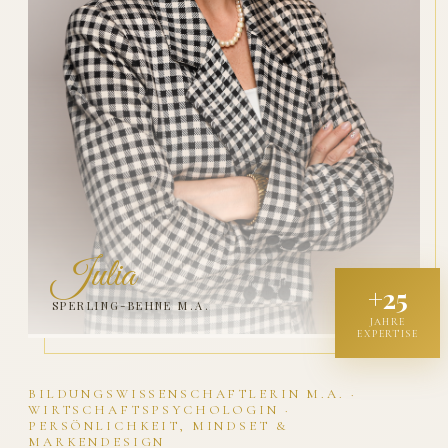
Julia
+25
SPERLING-BEHNE M.A.
JAHRE
EXPERTISE
BILDUNGSWISSENSCHAFTLERIN M.A. ·
WIRTSCHAFTSPSYCHOLOGIN ·
PERSÖNLICHKEIT, MINDSET &
MARKENDESIGN