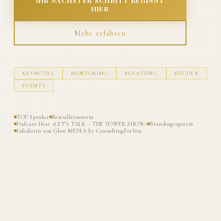
IHR NÄCHSTER SCHRITT BEGINNT
HIER
Mehr erfahren
KEYNOTES
MENTORING
BERATUNG
BÜCHER
EVENTS
TOP Speaker
Bestsellerautorin
Podcast-Host »LET'S TALK – THE POWER SHOW«
Brandingexpertin
Inhaberin von Glow MEDIA by ConsultingForYou