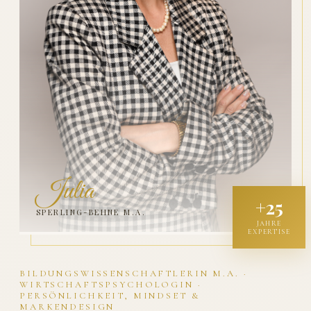
Julia
+25
SPERLING-BEHNE M.A.
JAHRE
EXPERTISE
BILDUNGSWISSENSCHAFTLERIN M.A. ·
WIRTSCHAFTSPSYCHOLOGIN ·
PERSÖNLICHKEIT, MINDSET &
MARKENDESIGN