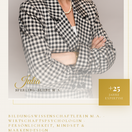
Julia
+25
SPERLING-BEHNE M.A.
JAHRE
EXPERTISE
BILDUNGSWISSENSCHAFTLERIN M.A. ·
WIRTSCHAFTSPSYCHOLOGIN ·
PERSÖNLICHKEIT, MINDSET &
MARKENDESIGN