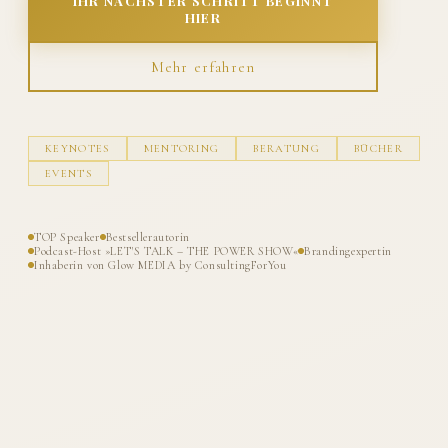
IHR NÄCHSTER SCHRITT BEGINNT
HIER
Mehr erfahren
KEYNOTES
MENTORING
BERATUNG
BÜCHER
EVENTS
TOP Speaker
Bestsellerautorin
Podcast-Host »LET'S TALK – THE POWER SHOW«
Brandingexpertin
Inhaberin von Glow MEDIA by ConsultingForYou