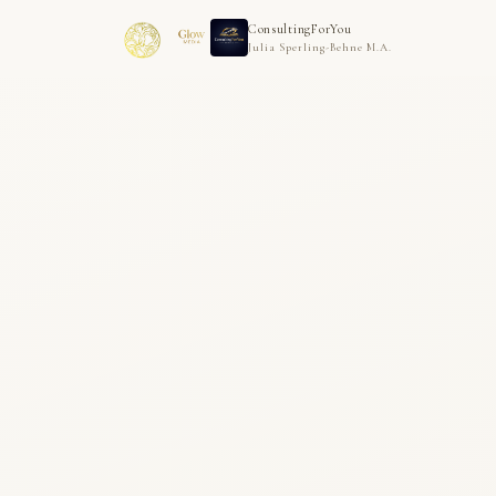
ConsultingForYou
Julia Sperling-Behne M.A.