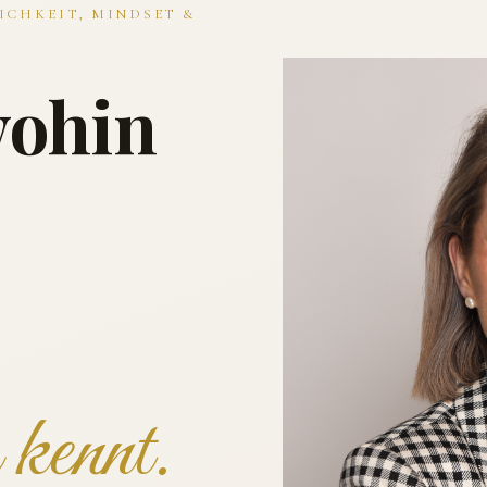
ICHKEIT, MINDSET &
wohin
kennt.