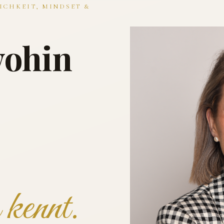
ICHKEIT, MINDSET &
wohin
kennt.