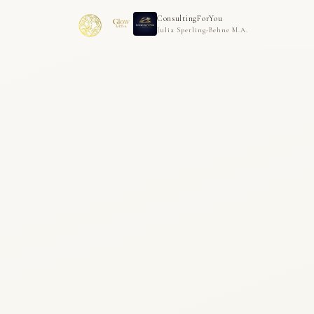
ConsultingForYou
Julia Sperling-Behne M.A.