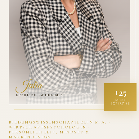
Julia
+25
SPERLING-BEHNE M.A.
JAHRE
EXPERTISE
BILDUNGSWISSENSCHAFTLERIN M.A. ·
WIRTSCHAFTSPSYCHOLOGIN ·
PERSÖNLICHKEIT, MINDSET &
MARKENDESIGN