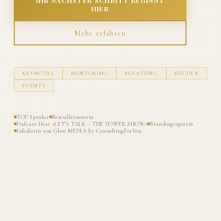
IHR NÄCHSTER SCHRITT BEGINNT
HIER
Mehr erfahren
KEYNOTES
MENTORING
BERATUNG
BÜCHER
EVENTS
TOP Speaker
Bestsellerautorin
Podcast-Host »LET'S TALK – THE POWER SHOW«
Brandingexpertin
Inhaberin von Glow MEDIA by ConsultingForYou