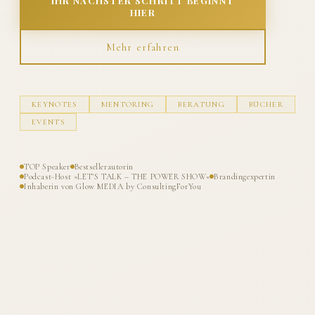
IHR NÄCHSTER SCHRITT BEGINNT
HIER
Mehr erfahren
KEYNOTES
MENTORING
BERATUNG
BÜCHER
EVENTS
TOP Speaker
Bestsellerautorin
Podcast-Host »LET'S TALK – THE POWER SHOW«
Brandingexpertin
Inhaberin von Glow MEDIA by ConsultingForYou