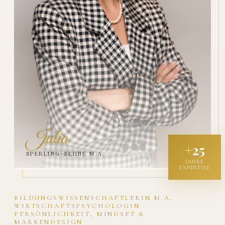
Julia
+25
SPERLING-BEHNE M.A.
JAHRE
EXPERTISE
BILDUNGSWISSENSCHAFTLERIN M.A. ·
WIRTSCHAFTSPSYCHOLOGIN ·
PERSÖNLICHKEIT, MINDSET &
MARKENDESIGN