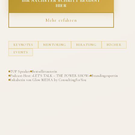
IHR NÄCHSTER SCHRITT BEGINNT
HIER
Mehr erfahren
KEYNOTES
MENTORING
BERATUNG
BÜCHER
EVENTS
TOP Speaker
Bestsellerautorin
Podcast-Host »LET'S TALK – THE POWER SHOW«
Brandingexpertin
Inhaberin von Glow MEDIA by ConsultingForYou