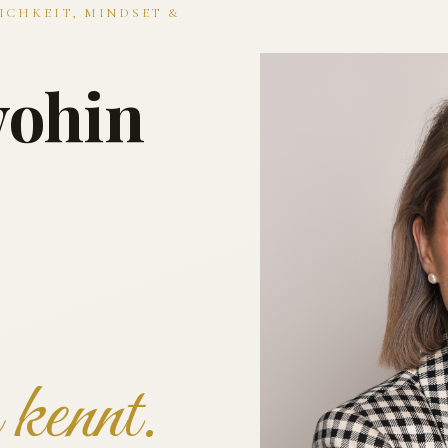
ICHKEIT, MINDSET &
wohin
kennt.