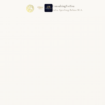
ConsultingForYou
Julia Sperling-Behne M.A.