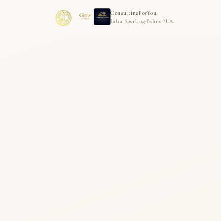
ConsultingForYou
Julia Sperling-Behne M.A.