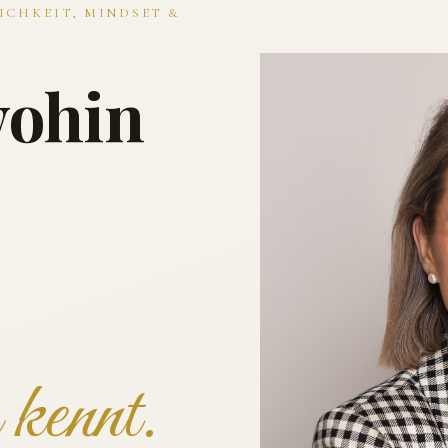
ICHKEIT, MINDSET &
wohin
kennt.