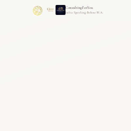
ConsultingForYou
Julia Sperling-Behne M.A.