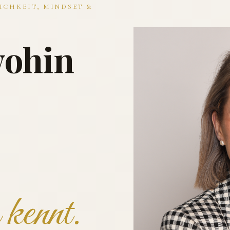
ICHKEIT, MINDSET &
wohin
kennt.