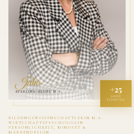
Julia
+25
SPERLING-BEHNE M.A.
JAHRE
EXPERTISE
BILDUNGSWISSENSCHAFTLERIN M.A. ·
WIRTSCHAFTSPSYCHOLOGIN ·
PERSÖNLICHKEIT, MINDSET &
MARKENDESIGN