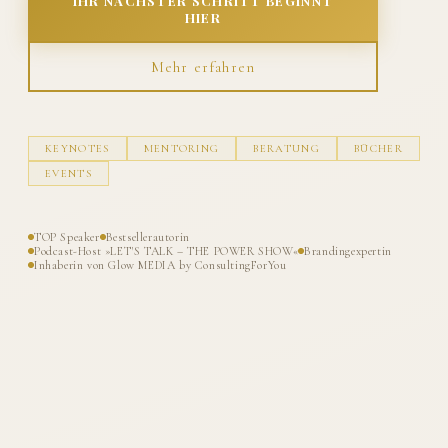
IHR NÄCHSTER SCHRITT BEGINNT
HIER
Mehr erfahren
KEYNOTES
MENTORING
BERATUNG
BÜCHER
EVENTS
TOP Speaker
Bestsellerautorin
Podcast-Host »LET'S TALK – THE POWER SHOW«
Brandingexpertin
Inhaberin von Glow MEDIA by ConsultingForYou