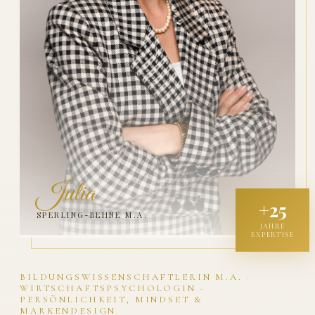
Julia
+25
SPERLING-BEHNE M.A.
JAHRE
EXPERTISE
BILDUNGSWISSENSCHAFTLERIN M.A. ·
WIRTSCHAFTSPSYCHOLOGIN ·
PERSÖNLICHKEIT, MINDSET &
MARKENDESIGN