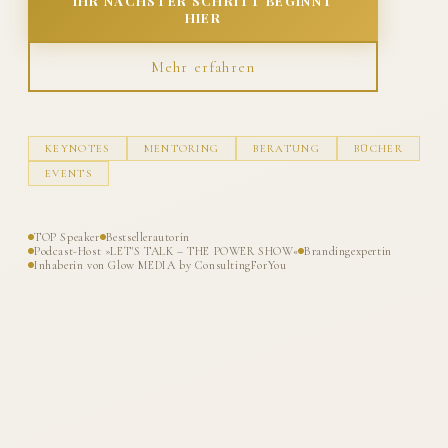
IHR NÄCHSTER SCHRITT BEGINNT
HIER
Mehr erfahren
KEYNOTES
MENTORING
BERATUNG
BÜCHER
EVENTS
TOP Speaker
Bestsellerautorin
Podcast-Host »LET'S TALK – THE POWER SHOW«
Brandingexpertin
Inhaberin von Glow MEDIA by ConsultingForYou