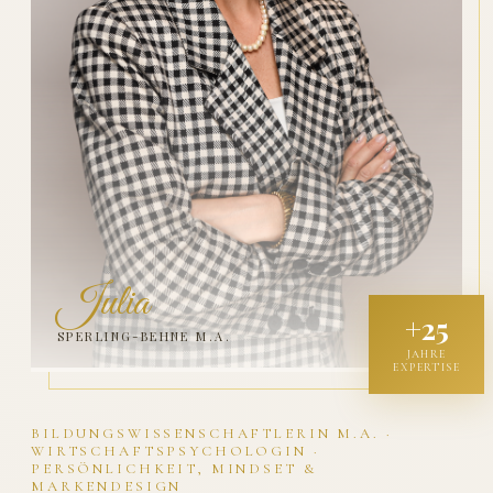
Julia
+25
SPERLING-BEHNE M.A.
JAHRE
EXPERTISE
BILDUNGSWISSENSCHAFTLERIN M.A. ·
WIRTSCHAFTSPSYCHOLOGIN ·
PERSÖNLICHKEIT, MINDSET &
MARKENDESIGN