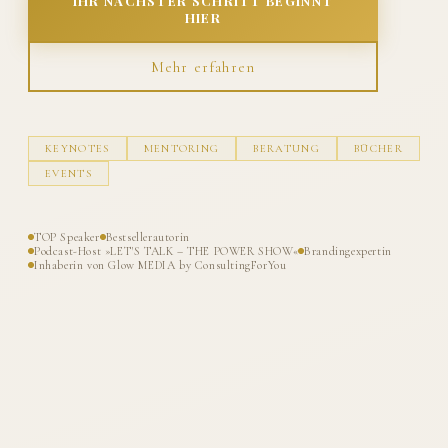
IHR NÄCHSTER SCHRITT BEGINNT
HIER
Mehr erfahren
KEYNOTES
MENTORING
BERATUNG
BÜCHER
EVENTS
TOP Speaker
Bestsellerautorin
Podcast-Host »LET'S TALK – THE POWER SHOW«
Brandingexpertin
Inhaberin von Glow MEDIA by ConsultingForYou