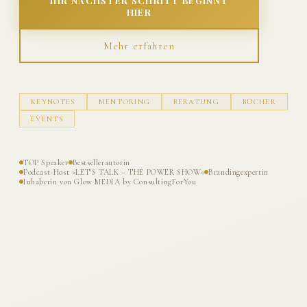
IHR NÄCHSTER SCHRITT BEGINNT
HIER
Mehr erfahren
KEYNOTES
MENTORING
BERATUNG
BÜCHER
EVENTS
TOP Speaker
Bestsellerautorin
Podcast-Host »LET'S TALK – THE POWER SHOW«
Brandingexpertin
Inhaberin von Glow MEDIA by ConsultingForYou