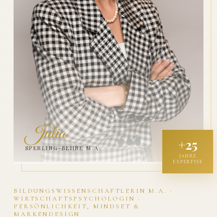
Julia
+25
SPERLING-BEHNE M.A.
JAHRE
EXPERTISE
BILDUNGSWISSENSCHAFTLERIN M.A. ·
WIRTSCHAFTSPSYCHOLOGIN ·
PERSÖNLICHKEIT, MINDSET &
MARKENDESIGN