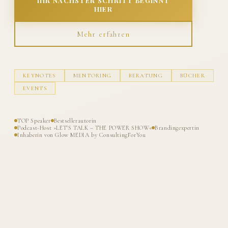
IHR NÄCHSTER SCHRITT BEGINNT
HIER
Mehr erfahren
KEYNOTES
MENTORING
BERATUNG
BÜCHER
EVENTS
TOP Speaker
Bestsellerautorin
Podcast-Host »LET'S TALK – THE POWER SHOW«
Brandingexpertin
Inhaberin von Glow MEDIA by ConsultingForYou