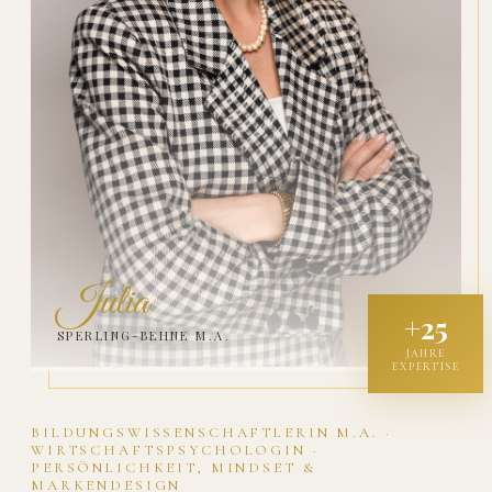
Julia
+25
SPERLING-BEHNE M.A.
JAHRE
EXPERTISE
BILDUNGSWISSENSCHAFTLERIN M.A. ·
WIRTSCHAFTSPSYCHOLOGIN ·
PERSÖNLICHKEIT, MINDSET &
MARKENDESIGN