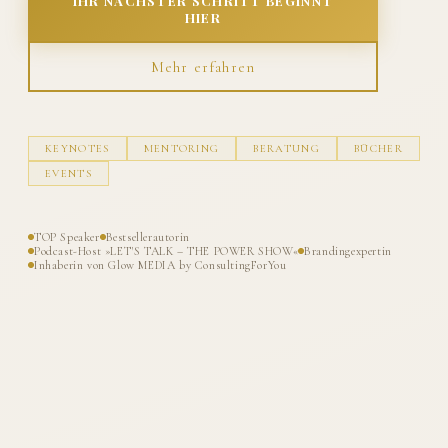
IHR NÄCHSTER SCHRITT BEGINNT
HIER
Mehr erfahren
KEYNOTES
MENTORING
BERATUNG
BÜCHER
EVENTS
TOP Speaker
Bestsellerautorin
Podcast-Host »LET'S TALK – THE POWER SHOW«
Brandingexpertin
Inhaberin von Glow MEDIA by ConsultingForYou