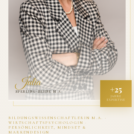
Julia
+25
SPERLING-BEHNE M.A.
JAHRE
EXPERTISE
BILDUNGSWISSENSCHAFTLERIN M.A. ·
WIRTSCHAFTSPSYCHOLOGIN ·
PERSÖNLICHKEIT, MINDSET &
MARKENDESIGN