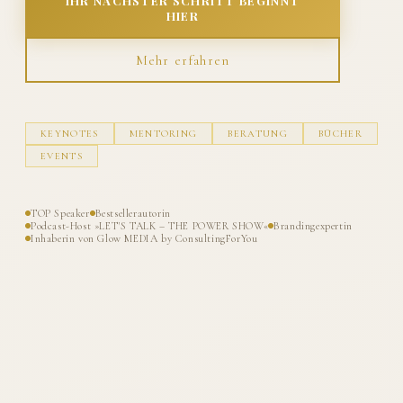
IHR NÄCHSTER SCHRITT BEGINNT
HIER
Mehr erfahren
KEYNOTES
MENTORING
BERATUNG
BÜCHER
EVENTS
TOP Speaker
Bestsellerautorin
Podcast-Host »LET'S TALK – THE POWER SHOW«
Brandingexpertin
Inhaberin von Glow MEDIA by ConsultingForYou