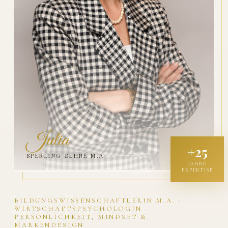
Julia
+25
SPERLING-BEHNE M.A.
JAHRE
EXPERTISE
BILDUNGSWISSENSCHAFTLERIN M.A. ·
WIRTSCHAFTSPSYCHOLOGIN ·
PERSÖNLICHKEIT, MINDSET &
MARKENDESIGN