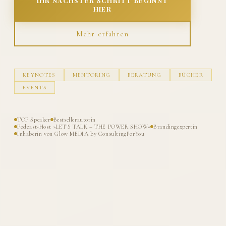
IHR NÄCHSTER SCHRITT BEGINNT
HIER
Mehr erfahren
KEYNOTES
MENTORING
BERATUNG
BÜCHER
EVENTS
TOP Speaker
Bestsellerautorin
Podcast-Host »LET'S TALK – THE POWER SHOW«
Brandingexpertin
Inhaberin von Glow MEDIA by ConsultingForYou