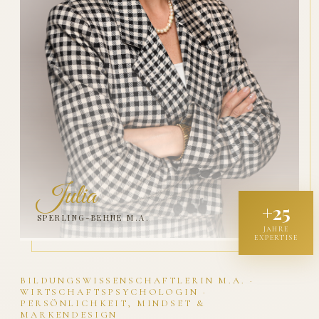
Julia
+25
SPERLING-BEHNE M.A.
JAHRE
EXPERTISE
BILDUNGSWISSENSCHAFTLERIN M.A. ·
WIRTSCHAFTSPSYCHOLOGIN ·
PERSÖNLICHKEIT, MINDSET &
MARKENDESIGN