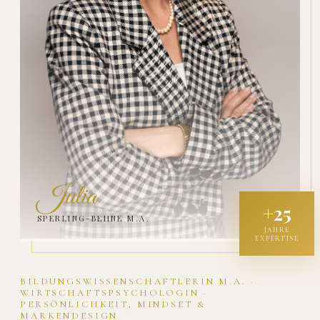
Julia
+25
SPERLING-BEHNE M.A.
JAHRE
EXPERTISE
BILDUNGSWISSENSCHAFTLERIN M.A. ·
WIRTSCHAFTSPSYCHOLOGIN ·
PERSÖNLICHKEIT, MINDSET &
MARKENDESIGN