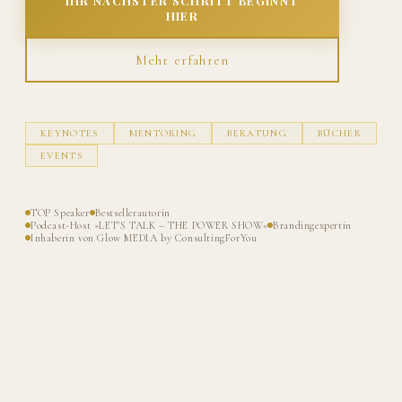
IHR NÄCHSTER SCHRITT BEGINNT
HIER
Mehr erfahren
KEYNOTES
MENTORING
BERATUNG
BÜCHER
EVENTS
TOP Speaker
Bestsellerautorin
Podcast-Host »LET'S TALK – THE POWER SHOW«
Brandingexpertin
Inhaberin von Glow MEDIA by ConsultingForYou