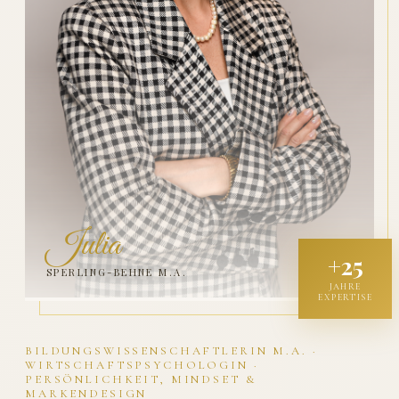
Julia
+25
SPERLING-BEHNE M.A.
JAHRE
EXPERTISE
BILDUNGSWISSENSCHAFTLERIN M.A. ·
WIRTSCHAFTSPSYCHOLOGIN ·
PERSÖNLICHKEIT, MINDSET &
MARKENDESIGN