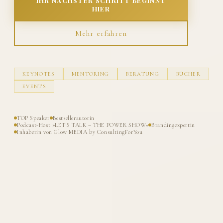
IHR NÄCHSTER SCHRITT BEGINNT
HIER
Mehr erfahren
KEYNOTES
MENTORING
BERATUNG
BÜCHER
EVENTS
TOP Speaker
Bestsellerautorin
Podcast-Host »LET'S TALK – THE POWER SHOW«
Brandingexpertin
Inhaberin von Glow MEDIA by ConsultingForYou