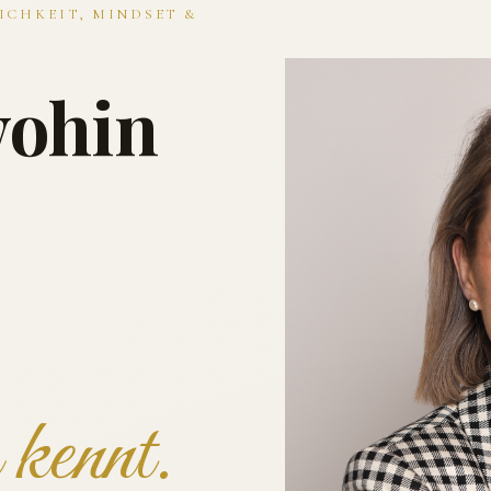
ICHKEIT, MINDSET &
wohin
kennt.