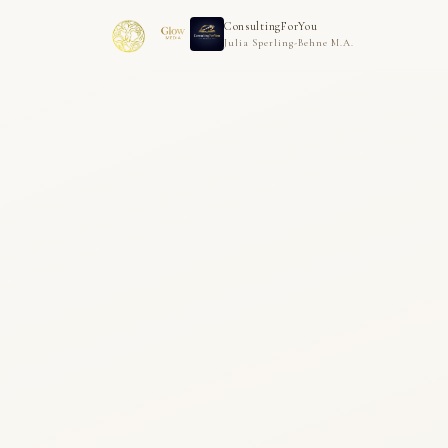
ConsultingForYou
Julia Sperling-Behne M.A.