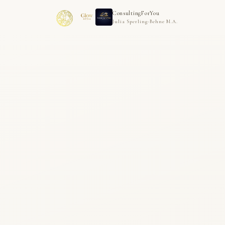
ConsultingForYou
Julia Sperling-Behne M.A.