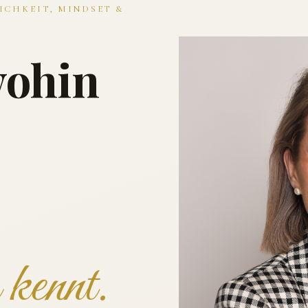
ICHKEIT, MINDSET &
wohin
kennt.