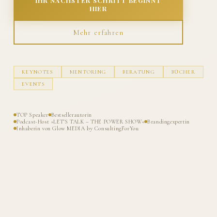
IHR NÄCHSTER SCHRITT BEGINNT
HIER
Mehr erfahren
KEYNOTES
MENTORING
BERATUNG
BÜCHER
EVENTS
TOP Speaker
Bestsellerautorin
Podcast-Host »LET'S TALK – THE POWER SHOW«
Brandingexpertin
Inhaberin von Glow MEDIA by ConsultingForYou