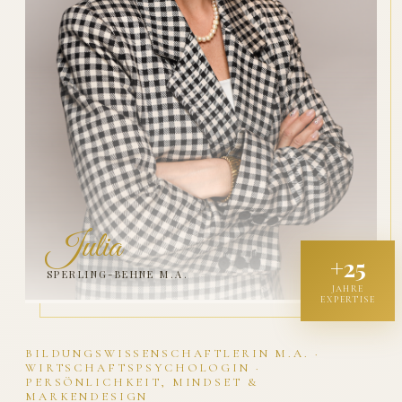
Julia
+25
SPERLING-BEHNE M.A.
JAHRE
EXPERTISE
BILDUNGSWISSENSCHAFTLERIN M.A. ·
WIRTSCHAFTSPSYCHOLOGIN ·
PERSÖNLICHKEIT, MINDSET &
MARKENDESIGN