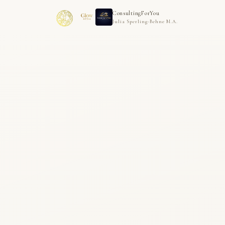
ConsultingForYou
Julia Sperling-Behne M.A.