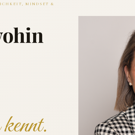
ICHKEIT, MINDSET &
wohin
kennt.