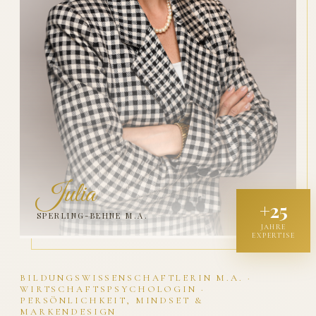
Julia
+25
SPERLING-BEHNE M.A.
JAHRE
EXPERTISE
BILDUNGSWISSENSCHAFTLERIN M.A. ·
WIRTSCHAFTSPSYCHOLOGIN ·
PERSÖNLICHKEIT, MINDSET &
MARKENDESIGN