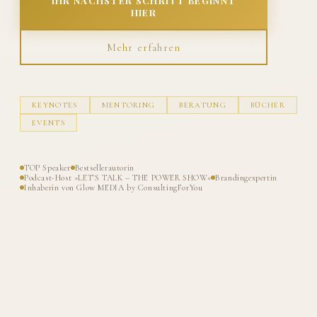
IHR NÄCHSTER SCHRITT BEGINNT
HIER
Mehr erfahren
KEYNOTES
MENTORING
BERATUNG
BÜCHER
EVENTS
TOP Speaker
Bestsellerautorin
Podcast-Host »LET'S TALK – THE POWER SHOW«
Brandingexpertin
Inhaberin von Glow MEDIA by ConsultingForYou