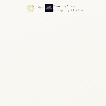
ConsultingForYou
Julia Sperling-Behne M.A.