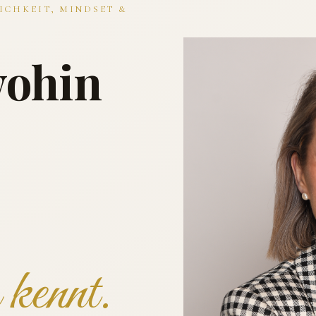
ICHKEIT, MINDSET &
wohin
kennt.