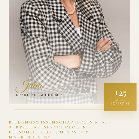
Julia
+25
SPERLING-BEHNE M.A.
JAHRE
EXPERTISE
BILDUNGSWISSENSCHAFTLERIN M.A. ·
WIRTSCHAFTSPSYCHOLOGIN ·
PERSÖNLICHKEIT, MINDSET &
MARKENDESIGN