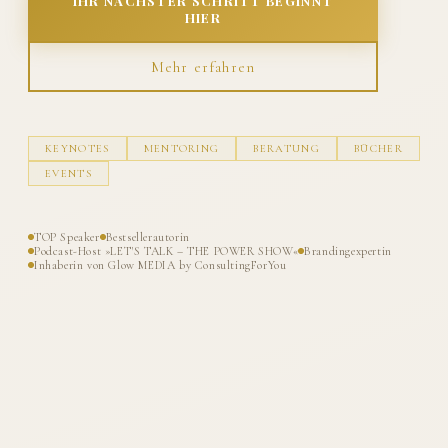
IHR NÄCHSTER SCHRITT BEGINNT
HIER
Mehr erfahren
KEYNOTES
MENTORING
BERATUNG
BÜCHER
EVENTS
TOP Speaker
Bestsellerautorin
Podcast-Host »LET'S TALK – THE POWER SHOW«
Brandingexpertin
Inhaberin von Glow MEDIA by ConsultingForYou