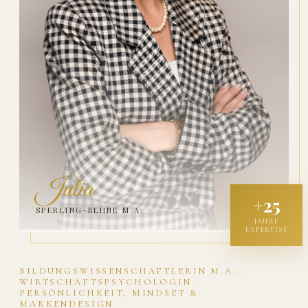
Julia
+25
SPERLING-BEHNE M.A.
JAHRE
EXPERTISE
BILDUNGSWISSENSCHAFTLERIN M.A. ·
WIRTSCHAFTSPSYCHOLOGIN ·
PERSÖNLICHKEIT, MINDSET &
MARKENDESIGN