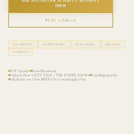
IHR NÄCHSTER SCHRITT BEGINNT
HIER
Mehr erfahren
KEYNOTES
MENTORING
BERATUNG
BÜCHER
EVENTS
TOP Speaker
Bestsellerautorin
Podcast-Host »LET'S TALK – THE POWER SHOW«
Brandingexpertin
Inhaberin von Glow MEDIA by ConsultingForYou