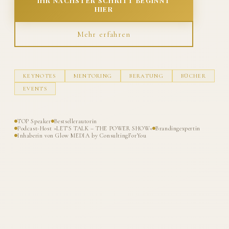
IHR NÄCHSTER SCHRITT BEGINNT
HIER
Mehr erfahren
KEYNOTES
MENTORING
BERATUNG
BÜCHER
EVENTS
TOP Speaker
Bestsellerautorin
Podcast-Host »LET'S TALK – THE POWER SHOW«
Brandingexpertin
Inhaberin von Glow MEDIA by ConsultingForYou