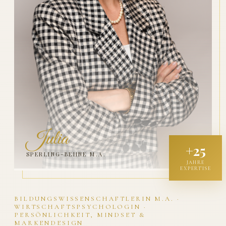
Julia
+25
SPERLING-BEHNE M.A.
JAHRE
EXPERTISE
BILDUNGSWISSENSCHAFTLERIN M.A. ·
WIRTSCHAFTSPSYCHOLOGIN ·
PERSÖNLICHKEIT, MINDSET &
MARKENDESIGN