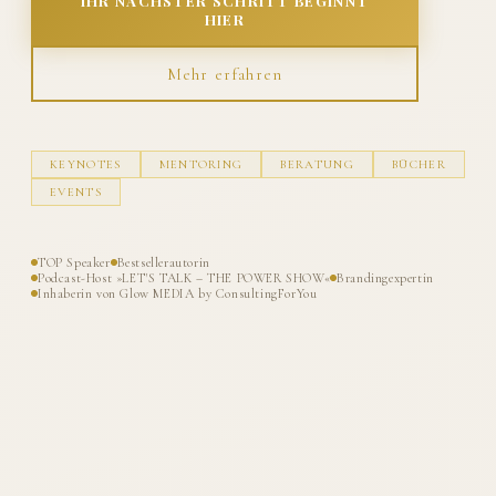
IHR NÄCHSTER SCHRITT BEGINNT
HIER
Mehr erfahren
KEYNOTES
MENTORING
BERATUNG
BÜCHER
EVENTS
TOP Speaker
Bestsellerautorin
Podcast-Host »LET'S TALK – THE POWER SHOW«
Brandingexpertin
Inhaberin von Glow MEDIA by ConsultingForYou