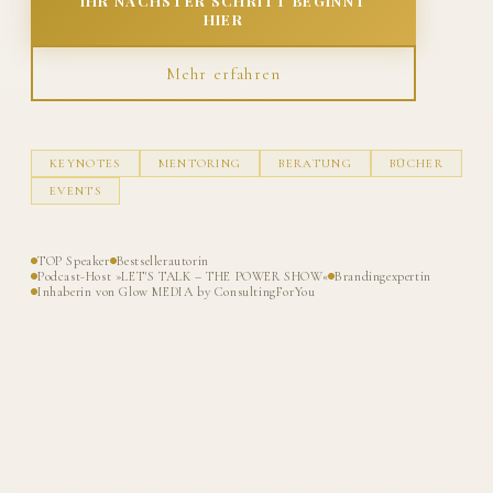
IHR NÄCHSTER SCHRITT BEGINNT
HIER
Mehr erfahren
KEYNOTES
MENTORING
BERATUNG
BÜCHER
EVENTS
TOP Speaker
Bestsellerautorin
Podcast-Host »LET'S TALK – THE POWER SHOW«
Brandingexpertin
Inhaberin von Glow MEDIA by ConsultingForYou