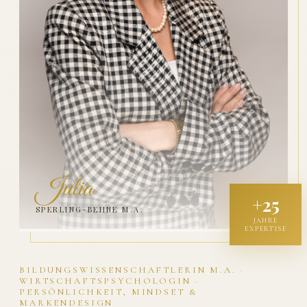
Julia
+25
SPERLING-BEHNE M.A.
JAHRE
EXPERTISE
BILDUNGSWISSENSCHAFTLERIN M.A. ·
WIRTSCHAFTSPSYCHOLOGIN ·
PERSÖNLICHKEIT, MINDSET &
MARKENDESIGN