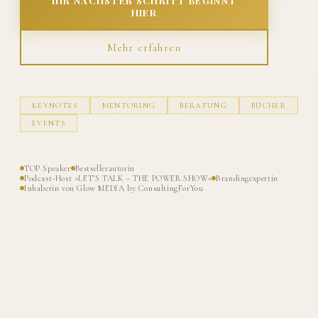
IHR NÄCHSTER SCHRITT BEGINNT
HIER
Mehr erfahren
KEYNOTES
MENTORING
BERATUNG
BÜCHER
EVENTS
TOP Speaker
Bestsellerautorin
Podcast-Host »LET'S TALK – THE POWER SHOW«
Brandingexpertin
Inhaberin von Glow MEDIA by ConsultingForYou