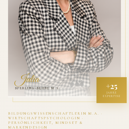
Julia
+25
SPERLING-BEHNE M.A.
JAHRE
EXPERTISE
BILDUNGSWISSENSCHAFTLERIN M.A. ·
WIRTSCHAFTSPSYCHOLOGIN ·
PERSÖNLICHKEIT, MINDSET &
MARKENDESIGN