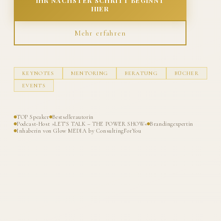
IHR NÄCHSTER SCHRITT BEGINNT
HIER
Mehr erfahren
KEYNOTES
MENTORING
BERATUNG
BÜCHER
EVENTS
TOP Speaker
Bestsellerautorin
Podcast-Host »LET'S TALK – THE POWER SHOW«
Brandingexpertin
Inhaberin von Glow MEDIA by ConsultingForYou