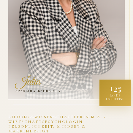
Julia
+25
SPERLING-BEHNE M.A.
JAHRE
EXPERTISE
BILDUNGSWISSENSCHAFTLERIN M.A. ·
WIRTSCHAFTSPSYCHOLOGIN ·
PERSÖNLICHKEIT, MINDSET &
MARKENDESIGN