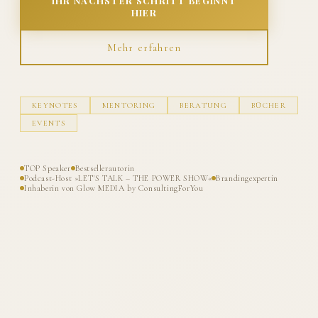
IHR NÄCHSTER SCHRITT BEGINNT
HIER
Mehr erfahren
KEYNOTES
MENTORING
BERATUNG
BÜCHER
EVENTS
TOP Speaker
Bestsellerautorin
Podcast-Host »LET'S TALK – THE POWER SHOW«
Brandingexpertin
Inhaberin von Glow MEDIA by ConsultingForYou