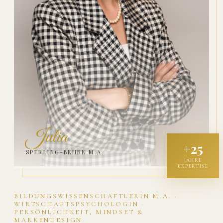
Julia
+25
SPERLING-BEHNE M.A.
JAHRE
EXPERTISE
BILDUNGSWISSENSCHAFTLERIN M.A. ·
WIRTSCHAFTSPSYCHOLOGIN ·
PERSÖNLICHKEIT, MINDSET &
MARKENDESIGN