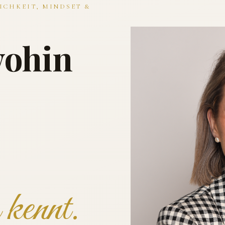
ICHKEIT, MINDSET &
wohin
kennt.