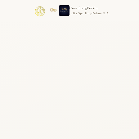
ConsultingForYou
Julia Sperling-Behne M.A.