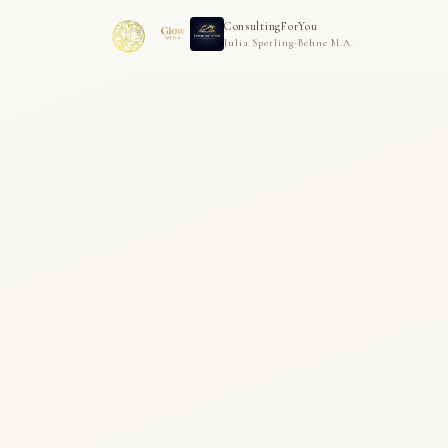
ConsultingForYou
Julia Sperling-Behne M.A.