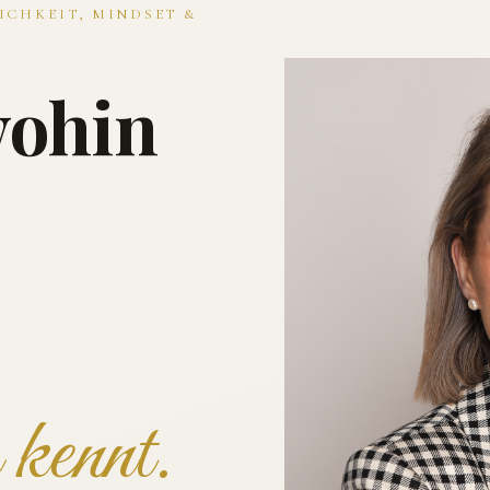
ICHKEIT, MINDSET &
wohin
kennt.