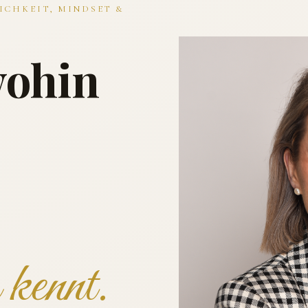
ICHKEIT, MINDSET &
wohin
kennt.