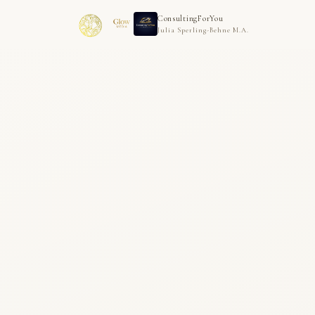
ConsultingForYou
Julia Sperling-Behne M.A.