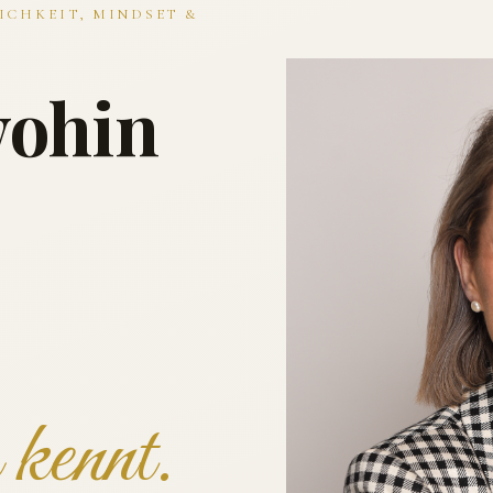
ICHKEIT, MINDSET &
wohin
kennt.