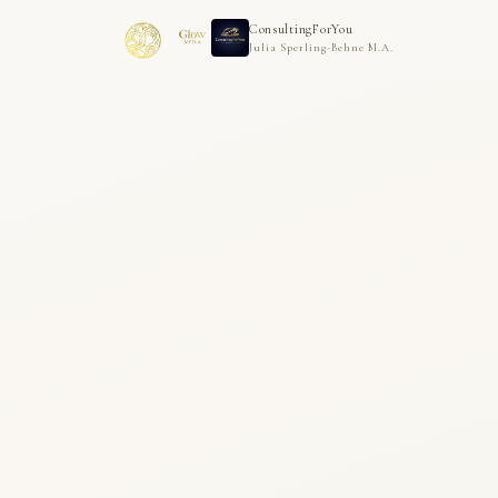
ConsultingForYou
Julia Sperling-Behne M.A.