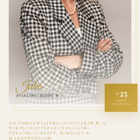
Julia
+25
SPERLING-BEHNE M.A.
JAHRE
EXPERTISE
BILDUNGSWISSENSCHAFTLERIN M.A. ·
WIRTSCHAFTSPSYCHOLOGIN ·
PERSÖNLICHKEIT, MINDSET &
MARKENDESIGN