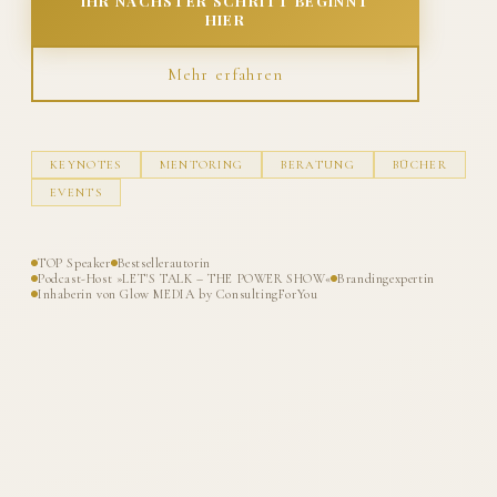
IHR NÄCHSTER SCHRITT BEGINNT
HIER
Mehr erfahren
KEYNOTES
MENTORING
BERATUNG
BÜCHER
EVENTS
TOP Speaker
Bestsellerautorin
Podcast-Host »LET'S TALK – THE POWER SHOW«
Brandingexpertin
Inhaberin von Glow MEDIA by ConsultingForYou