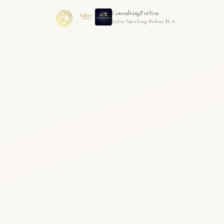
ConsultingForYou
Julia Sperling-Behne M.A.