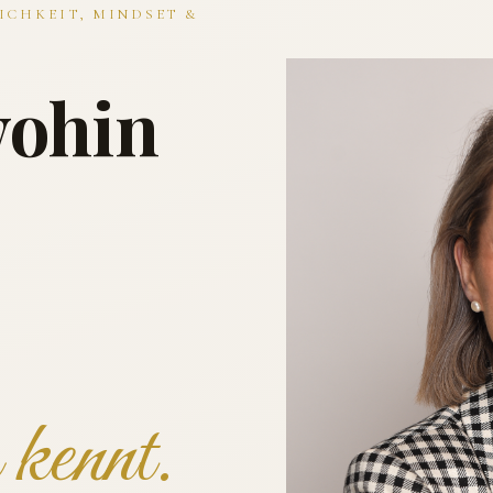
ICHKEIT, MINDSET &
wohin
kennt.