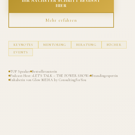
IHR NÄCHSTER SCHRITT BEGINNT
HIER
Mehr erfahren
KEYNOTES
MENTORING
BERATUNG
BÜCHER
EVENTS
TOP Speaker
Bestsellerautorin
Podcast-Host »LET'S TALK – THE POWER SHOW«
Brandingexpertin
Inhaberin von Glow MEDIA by ConsultingForYou