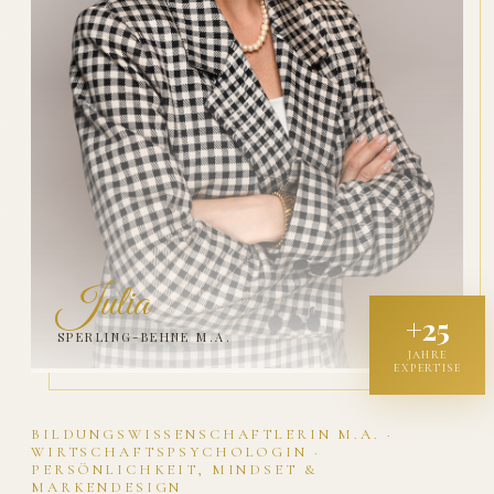
Julia
+25
SPERLING-BEHNE M.A.
JAHRE
EXPERTISE
BILDUNGSWISSENSCHAFTLERIN M.A. ·
WIRTSCHAFTSPSYCHOLOGIN ·
PERSÖNLICHKEIT, MINDSET &
MARKENDESIGN