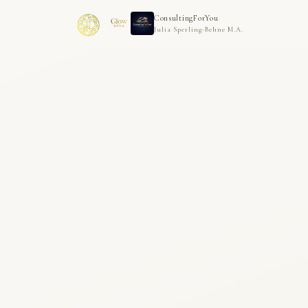
ConsultingForYou
Julia Sperling-Behne M.A.