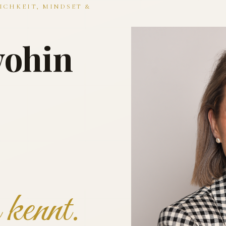
ICHKEIT, MINDSET &
wohin
kennt.