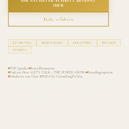
IHR NÄCHSTER SCHRITT BEGINNT
HIER
Mehr erfahren
KEYNOTES
MENTORING
BERATUNG
BÜCHER
EVENTS
TOP Speaker
Bestsellerautorin
Podcast-Host »LET'S TALK – THE POWER SHOW«
Brandingexpertin
Inhaberin von Glow MEDIA by ConsultingForYou