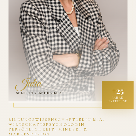
Julia
+25
SPERLING-BEHNE M.A.
JAHRE
EXPERTISE
BILDUNGSWISSENSCHAFTLERIN M.A. ·
WIRTSCHAFTSPSYCHOLOGIN ·
PERSÖNLICHKEIT, MINDSET &
MARKENDESIGN